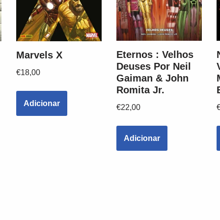
Eternos : Velhos
Marvels X
Deuses Por Neil
€
18,00
Gaiman & John
Romita Jr.
Adicionar
€
22,00
Adicionar