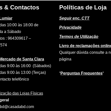
s & Contactos
Políticas de Loja
 Lumiar
Seguir enc. CTT
das 10:00 às 18:00 de
Privacidade
a a Sábado
Termos de Utilização
tos : 964309617 –
2574
Livro de reclamações onlin
Qualquer dúvida consulte a 
 Mercado de Santa Clara
página
das 9:00 às 16:00 (Sábados)
das 9:00 às 13:00 (Terças)
“
Perguntas Frequentes
“
tacto telefónico
ização das Lojas Físicas
geral
abd@casadabd.com