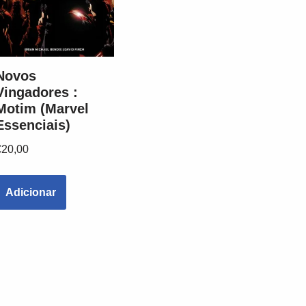
Novos
Vingadores :
Motim (Marvel
Essenciais)
€
20,00
Adicionar