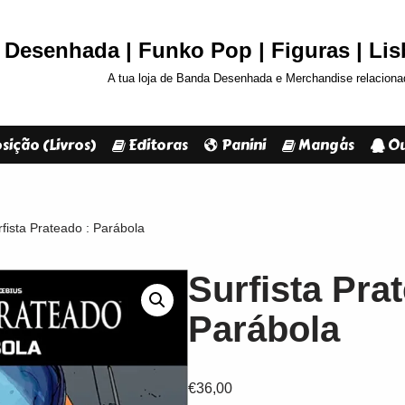
Desenhada | Funko Pop | Figuras | Li
A tua loja de Banda Desenhada e Merchandise relaciona
sição (Livros)
Editoras
Panini
Mangás
Ou
fista Prateado : Parábola
Surfista Pra
Parábola
€
36,00