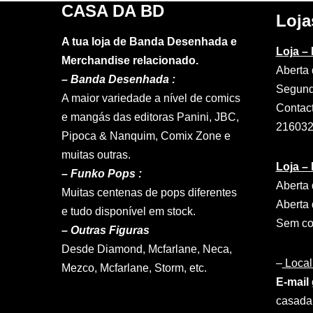
CASA DA BD
Loja
A tua loja de Banda Desenhada e
Loja –
Merchandise relacionado.
Aberta 
–
Banda Desenhada :
Segund
A maior variedade a nível de comics
Contac
e mangás das editoras Panini, JBC,
21603
Pipoca & Nanquim, Comix Zone e
muitas outras.
Loja –
– Funko Pops :
Aberta 
Muitas centenas de pops diferentes
Aberta 
e tudo disponível em stock.
Sem con
– Outras Figuras
Desde Diamond, Mcfarlane, Neca,
–
Local
Mezco, Mcfarlane, Storm, etc.
E-mail 
casad