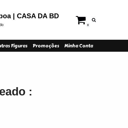
sboa | CASA DA BD
do
0
tras Figuras
Promoções
Minha Conta
teado :