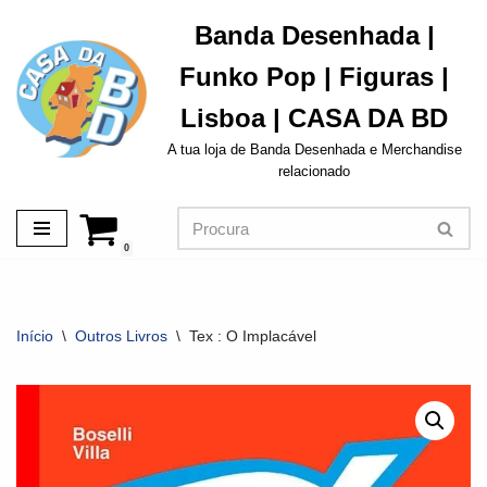
Banda Desenhada |
Avançar
Funko Pop | Figuras |
para
o
Lisboa | CASA DA BD
conteúdo
A tua loja de Banda Desenhada e Merchandise
relacionado
0
Início
\
Outros Livros
\
Tex : O Implacável