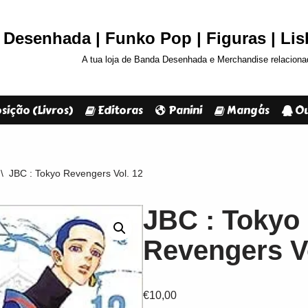
Desenhada | Funko Pop | Figuras | Li
A tua loja de Banda Desenhada e Merchandise relaciona
sição (Livros)
Editoras
Panini
Mangás
Ou
\
JBC : Tokyo Revengers Vol. 12
JBC : Tokyo
Revengers Vo
€
10,00