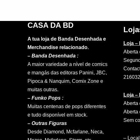
CASA DA BD
Loja
A tua loja de Banda Desenhada e
Loja –
Merchandise relacionado.
Aberta 
–
Banda Desenhada :
Segund
A maior variedade a nível de comics
Contac
e mangás das editoras Panini, JBC,
21603
Pipoca & Nanquim, Comix Zone e
muitas outras.
Loja –
– Funko Pops :
Aberta 
Muitas centenas de pops diferentes
Aberta 
e tudo disponível em stock.
Sem con
– Outras Figuras
Desde Diamond, Mcfarlane, Neca,
–
Local