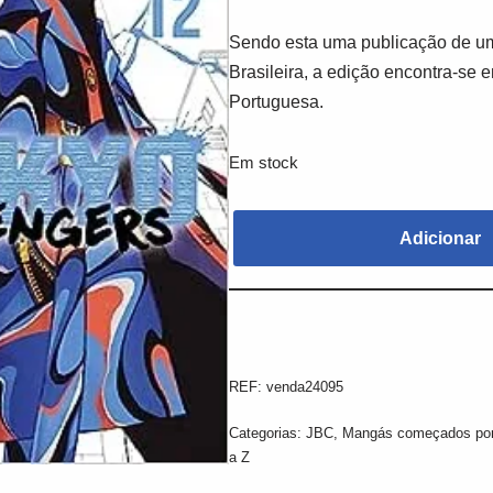
Sendo esta uma publicação de um
Brasileira, a edição encontra-se 
Portuguesa.
Em stock
Adicionar
REF:
venda24095
Categorias:
JBC
,
Mangás começados por
a Z