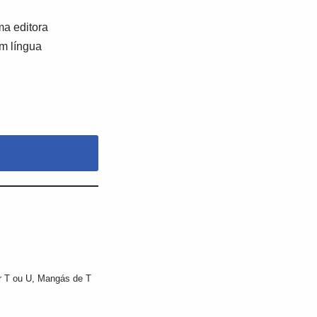
a editora
em língua
 T ou U
,
Mangás de T