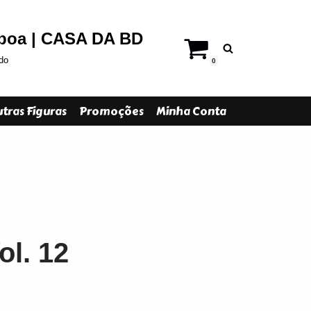
sboa | CASA DA BD
do
0
tras Figuras
Promoções
Minha Conta
l. 12