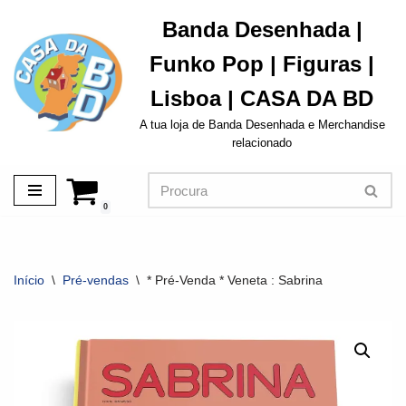
Banda Desenhada |
Avançar
Funko Pop | Figuras |
para
o
Lisboa | CASA DA BD
conteúdo
A tua loja de Banda Desenhada e Merchandise
relacionado
0
Início
\
Pré-vendas
\
* Pré-Venda * Veneta : Sabrina