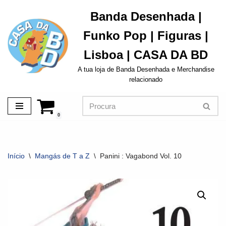
Banda Desenhada |
Avançar
Funko Pop | Figuras |
para
o
Lisboa | CASA DA BD
conteúdo
A tua loja de Banda Desenhada e Merchandise
relacionado
0
Início
\
Mangás de T a Z
\
Panini : Vagabond Vol. 10