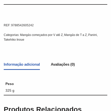
REF:
9788542605242
Categorias:
Mangás começados por V até Z
,
Mangás de T a Z
,
Panini
,
Takehiko Inoue
Informação adicional
Avaliações (0)
Peso
325 g
Produtos Relacionados