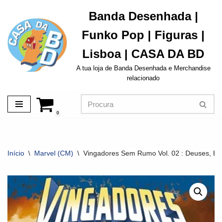
Banda Desenhada |
Avançar
Funko Pop | Figuras |
para
o
Lisboa | CASA DA BD
conteúdo
A tua loja de Banda Desenhada e Merchandise
relacionado
0
Início
\
Marvel (CM)
\
Vingadores Sem Rumo Vol. 02 : Deuses, Br