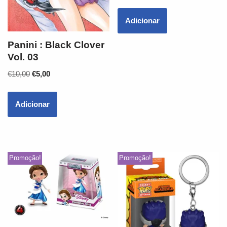
Adicionar
Panini : Black Clover
Vol. 03
€
10,00
€
5,00
Adicionar
Promoção!
Promoção!