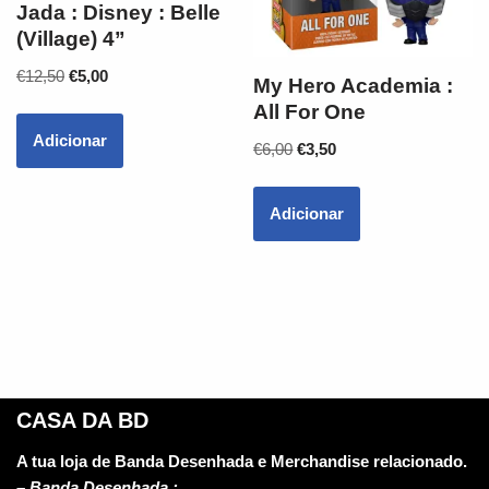
Jada : Disney : Belle
(Village) 4”
€
12,50
€
5,00
My Hero Academia :
All For One
Adicionar
€
6,00
€
3,50
Adicionar
CASA DA BD
A tua loja de Banda Desenhada e Merchandise relacionado.
–
Banda Desenhada :