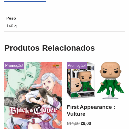
Peso
140 g
Produtos Relacionados
Promoção!
Promoção!
First Appearance :
Vulture
€
14,00
€
9,00