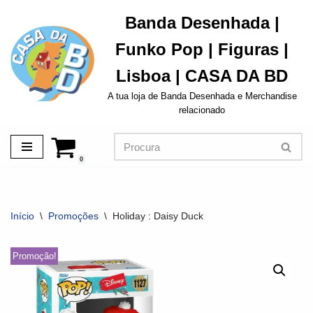
Banda Desenhada |
Avançar
Funko Pop | Figuras |
para
o
Lisboa | CASA DA BD
conteúdo
A tua loja de Banda Desenhada e Merchandise
relacionado
0
Início
\
Promoções
\
Holiday : Daisy Duck
Promoção!