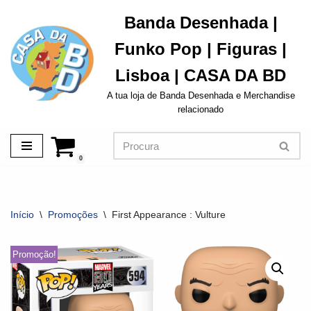
Banda Desenhada |
Avançar
Funko Pop | Figuras |
para
o
Lisboa | CASA DA BD
conteúdo
A tua loja de Banda Desenhada e Merchandise
relacionado
0
Início
\
Promoções
\
First Appearance : Vulture
Promoção!