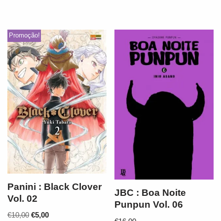
Promoção!
Panini : Black Clover
JBC : Boa Noite
Vol. 02
Punpun Vol. 06
€
10,00
€
5,00