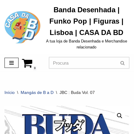
Banda Desenhada |
Avançar
Funko Pop | Figuras |
para
o
Lisboa | CASA DA BD
conteúdo
A tua loja de Banda Desenhada e Merchandise
relacionado
0
Início
\
Mangás de B a D
\
JBC : Buda Vol. 07