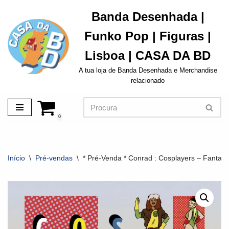
Banda Desenhada |
Avançar
Funko Pop | Figuras |
para
o
Lisboa | CASA DA BD
conteúdo
A tua loja de Banda Desenhada e Merchandise
relacionado
0
Início
\
Pré-vendas
\
* Pré-Venda * Conrad : Cosplayers – Fantasi