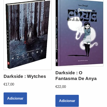
Darkside : O
Darkside : Wytches
Fantasma De Anya
€
17,00
€
22,00
Adicionar
Adicionar