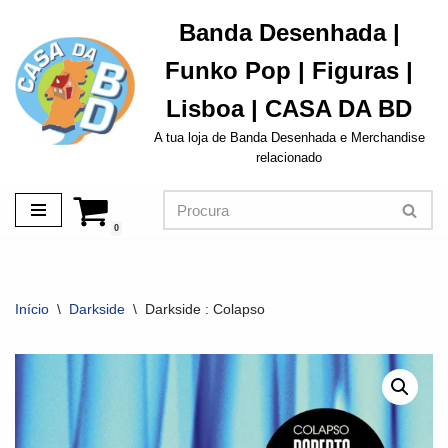
Banda Desenhada |
Avançar
Funko Pop | Figuras |
para
o
Lisboa | CASA DA BD
conteúdo
A tua loja de Banda Desenhada e Merchandise
relacionado
0
Início
\
Darkside
\
Darkside : Colapso