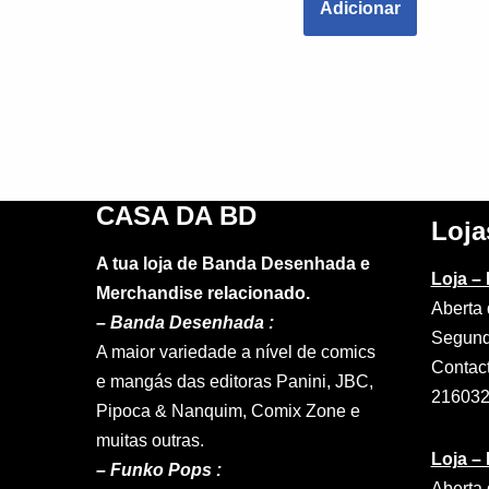
Adicionar
CASA DA BD
Loja
A tua loja de Banda Desenhada e
Loja –
Merchandise relacionado.
Aberta 
–
Banda Desenhada :
Segund
A maior variedade a nível de comics
Contac
e mangás das editoras Panini, JBC,
21603
Pipoca & Nanquim, Comix Zone e
muitas outras.
Loja –
– Funko Pops :
Aberta 