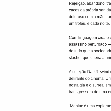
Rejeição, abandono, tra
cacos da própria sanid
doloroso com a mãe tra
um troféu, e cada noite
Com linguagem crua e 
assassino perturbado ―
de tudo que a sociedade
slasher que cheira a ur
A coleção
DarkRewind
delirante do cinema. Um
nostalgia e o surrealis
transgressora de uma er
“
Maniac
é uma exploraçã