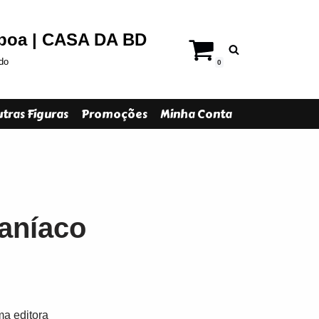
sboa | CASA DA BD
do
0
tras Figuras
Promoções
Minha Conta
Maníaco
a editora