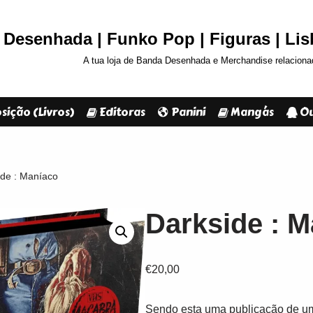
Desenhada | Funko Pop | Figuras | Li
A tua loja de Banda Desenhada e Merchandise relaciona
sição (Livros)
Editoras
Panini
Mangás
Ou
ide : Maníaco
Darkside : 
€
20,00
Sendo esta uma publicação de um