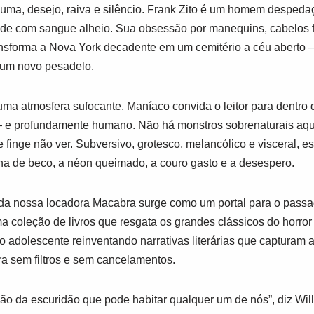
uma, desejo, raiva e silêncio. Frank Zito é um homem despedaç
ade com sangue alheio. Sua obsessão por manequins, cabelos 
nsforma a Nova York decadente em um cemitério a céu aberto 
, um novo pesadelo.
uma atmosfera sufocante,
Maníaco
convida o leitor para dentro
 e profundamente humano. Não há monstros sobrenaturais aqui: 
 finge não ver. Subversivo, grotesco, melancólico e visceral, e
ina de beco, a néon queimado, a couro gasto e a desespero.
da nossa locadora Macabra surge como um portal para o passa
a coleção de livros que resgata os grandes clássicos do horror 
mo adolescente reinventando narrativas literárias que capturam 
a sem filtros e sem cancelamentos.
o da escuridão que pode habitar qualquer um de nós”, diz Will