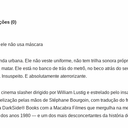
ções (0)
 ele não usa máscara
nda urbana. Ele não veste uniforme, não tem trilha sonora próp
matar. Ele está no banco de trás do metrô, no beco atrás do seu 
 Insuspeito. E absolutamente aterrorizante.
cinema slasher dirigido por William Lustig e estrelado pelo ins
lização pelas mãos de Stéphane Bourgoin, com tradução do f
da
DarkSide® Books
com a Macabra Filmes que mergulha na me
os anos 1980 ― e um dos mais desconcertantes da história do 