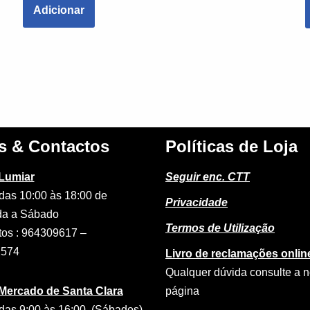
Adicionar
s & Contactos
Políticas de Loja
 Lumiar
Seguir enc. CTT
das 10:00 às 18:00 de
Privacidade
a a Sábado
Termos de Utilização
tos : 964309617 –
2574
Livro de reclamações onlin
Qualquer dúvida consulte a 
 Mercado de Santa Clara
página
das 9:00 às 16:00 (Sábados)