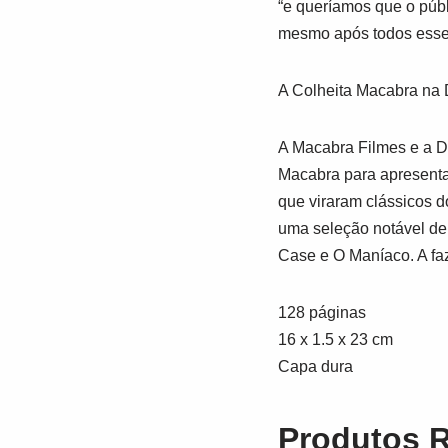
“e queríamos que o públ
mesmo após todos esses
A Colheita Macabra na
A Macabra Filmes e a
D
Macabra para apresentar 
que viraram clássicos 
uma seleção notável d
Case
e
O Maníaco
. A f
128 páginas
16 x 1.5 x 23 cm
Capa dura
Produtos 