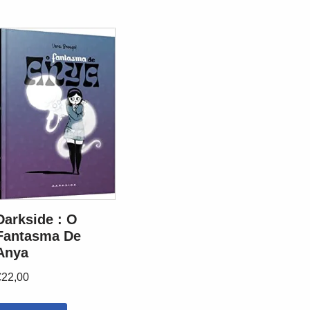
Darkside : O
Fantasma De
Anya
€
22,00