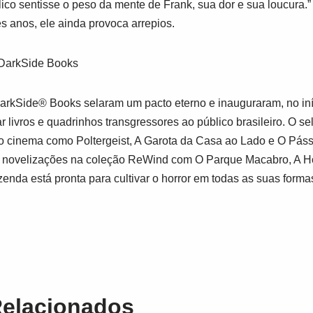
ico sentisse o peso da mente de Frank, sua dor e sua loucura.”
 anos, ele ainda provoca arrepios.
 DarkSide Books
arkSide® Books
selaram um pacto eterno e inauguraram, no iní
livros e quadrinhos transgressores ao público brasileiro. O selo
do cinema como
Poltergeist
,
A Garota da Casa ao Lado
e
O Páss
e novelizações na coleção ReWind com
O Parque Macabro
,
A H
azenda está pronta para cultivar o horror em todas as suas forma
Relacionados