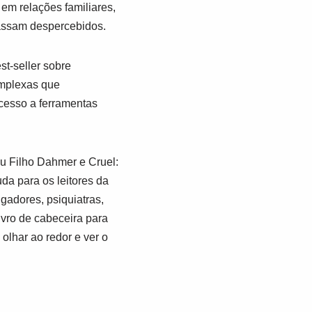
em relações familiares,
 passam despercebidos.
t-seller sobre
omplexas que
acesso a ferramentas
eu Filho Dahmer
e
Cruel:
da para os leitores da
adores, psiquiatras,
ivro de cabeceira para
olhar ao redor e ver o