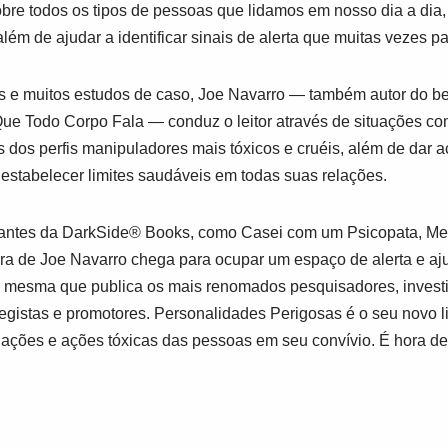
bre todos os tipos de pessoas que lidamos em nosso dia a dia, 
 além de ajudar a identificar sinais de alerta que muitas vezes
es e muitos estudos de caso, Joe Navarro ― também autor do bes
ue Todo Corpo Fala
― conduz o leitor através de situações c
s dos perfis manipuladores mais tóxicos e cruéis, além de dar 
 estabelecer limites saudáveis em todas suas relações.
rtantes da DarkSide® Books, como
Casei com um Psicopata, M
bra de Joe Navarro chega para ocupar um espaço de alerta e aju
mesma que publica os mais renomados pesquisadores, investig
egistas e promotores.
Personalidades Perigosas
é o seu novo l
ações e ações tóxicas das pessoas em seu convívio. É hora de 