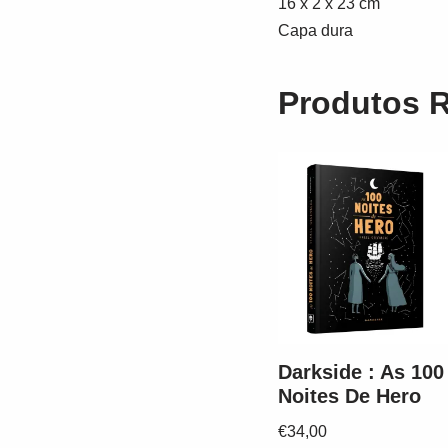
16 x 2 x 23 cm
Capa dura
Produtos 
Darkside : As 100
Noites De Hero
€
34,00