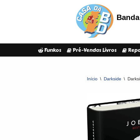
Banda 
Avançar
para
o
conteúdo
Funkos
Pré-Vendas Livros
Repo
Início
\
Darkside
\
Darksi