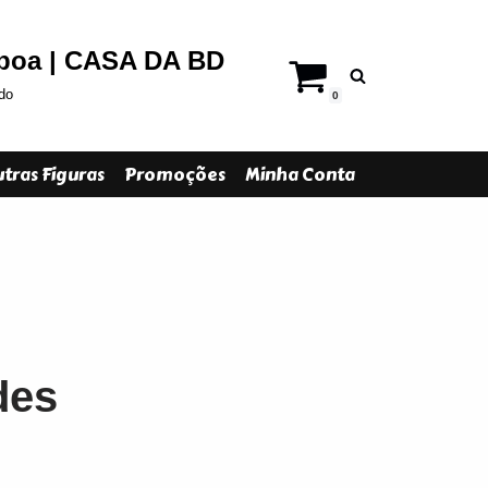
sboa | CASA DA BD
do
0
tras Figuras
Promoções
Minha Conta
des