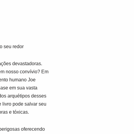
o seu redor
ações devastadoras.
em nosso convívio? Em
mento humano Joe
base em sua vasta
dos arquétipos desses
 livro pode salvar seu
as e tóxicas.
 perigosas oferecendo