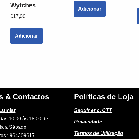
Wytches
Adicionar
€
17,00
Adicionar
s & Contactos
Políticas de Loja
 Lumiar
Seguir enc. CTT
das 10:00 às 18:00 de
Privacidade
a a Sábado
Termos de Utilização
tos : 964309617 –