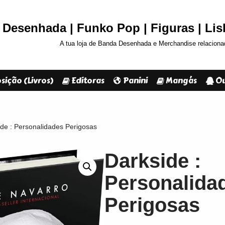
Desenhada | Funko Pop | Figuras | Li
A tua loja de Banda Desenhada e Merchandise relaciona
sição (Livros)
Editoras
Panini
Mangás
Ou
de : Personalidades Perigosas
Darkside :
Personalida
Perigosas