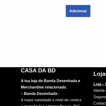
Adicionar
CASA DA BD
Loja
A tua loja de Banda Desenhada e
Loja –
Merchandise relacionado.
Aberta 
–
Banda Desenhada :
Segund
A maior variedade a nível de comics
Contac