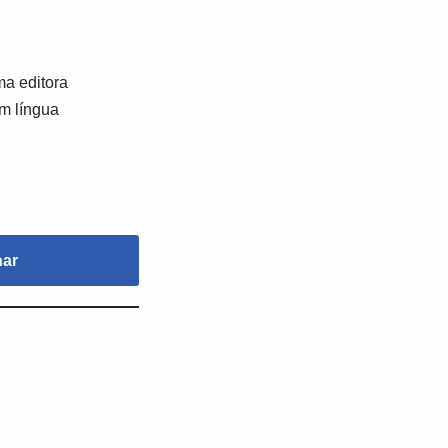
a editora
em língua
nar