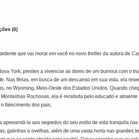
ções (0)
dente que vai morar em você no novo thriller da autora de
Cas
va York, prestes a vivenciar as dores de um
burnout
com o tr
de. Nas férias, em busca de um descanso em sua vida, ela rese
, no Wyoming, Meio-Oeste dos Estados Unidos. Quando chega 
 Montanhas Rochosas, ela é recebida pelo educado e atraente a
 o falecimento dos pais.
a apresentá-la aos segredos do seu estilo de vida tranquila na
as, galinhas e ovelhas, além de uma vasta horta nas grandes t