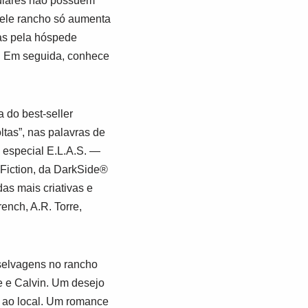
lulares não possuem
quele rancho só aumenta
das pela hóspede
a. Em seguida, conhece
a do best-seller
ltas”, nas palavras de
o especial
E.L.A.S. ―
Fiction
, da
DarkSide®
as mais criativas e
nch, A.R. Torre,
 selvagens no rancho
e e Calvin. Um desejo
 ao local. Um romance