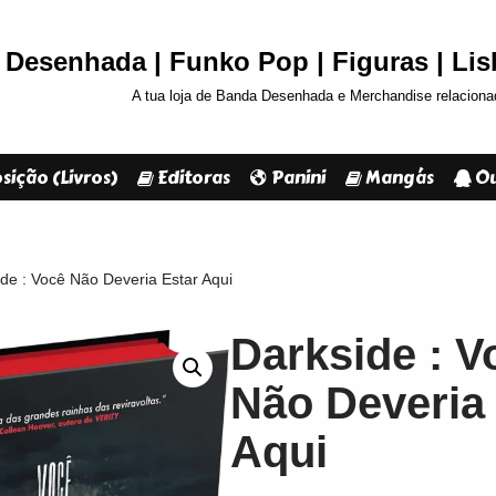
Desenhada | Funko Pop | Figuras | Li
A tua loja de Banda Desenhada e Merchandise relaciona
sição (Livros)
Editoras
Panini
Mangás
Ou
de : Você Não Deveria Estar Aqui
Darkside : V
Não Deveria
Aqui