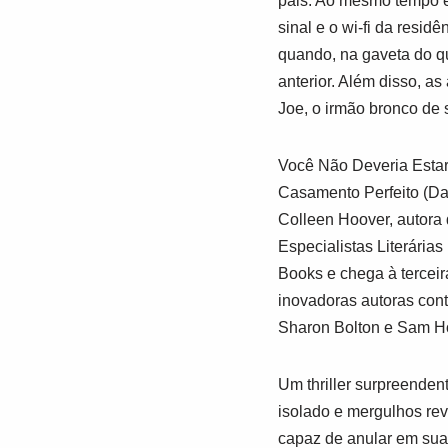
pais. Ao mesmo tempo e
sinal e o wi-fi da resi
quando, na gaveta do qu
anterior. Além disso, a
Joe, o irmão bronco de s
Você Não Deveria Estar
Casamento Perfeito
(
Da
Colleen Hoover, autora
Especialistas Literári
Books
e chega à terceir
inovadoras autoras con
Sharon Bolton e Sam Hol
Um thriller surpreendent
isolado e mergulhos rev
capaz de anular em sua