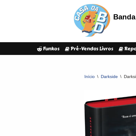
Banda 
Avançar
para
o
conteúdo
Funkos
Pré-Vendas Livros
Repo
Início
\
Darkside
\
Darksi