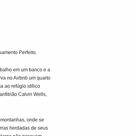
amento Perfeito.
abalho em um banco e a
rva no Airbnb um quarto
ao refúgio idílico
nfitrião Calvin Wells,
s montanhas, onde se
erras herdadas de seus