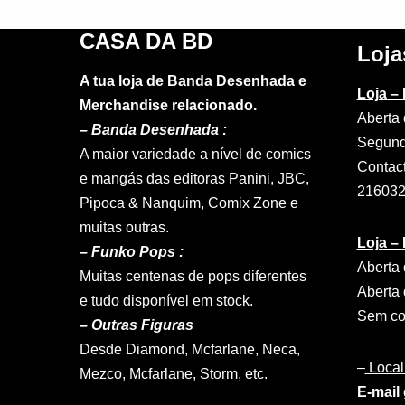
CASA DA BD
Loja
A tua loja de Banda Desenhada e
Loja –
Merchandise relacionado.
Aberta 
–
Banda Desenhada :
Segund
A maior variedade a nível de comics
Contac
e mangás das editoras Panini, JBC,
21603
Pipoca & Nanquim, Comix Zone e
muitas outras.
Loja –
– Funko Pops :
Aberta 
Muitas centenas de pops diferentes
Aberta 
e tudo disponível em stock.
Sem con
– Outras Figuras
Desde Diamond, Mcfarlane, Neca,
–
Local
Mezco, Mcfarlane, Storm, etc.
E-mail 