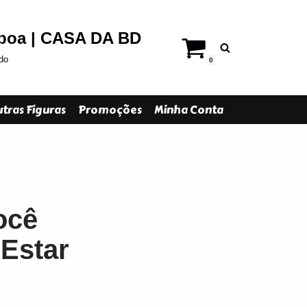
sboa | CASA DA BD
do
0
tras Figuras
Promoções
Minha Conta
ocê
 Estar