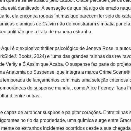
m que se sente atraído pelo caubói, Grace percebe que os ce
dência está danificado. A sensação de que há algo de errado na
arto, ela encontra roupas íntimas que parecem ter sido deixa
s amigas e amigos de Calvin não demonstraram simpatia por el
eu anfitrião que a trata de maneira estranha.
 Aqui
é o explosivo thriller psicológico de Jeneva Rose, a autor
rkSide® Books
, 2024) e “uma das grandes rainhas das reviravo
 de
Verity
e
É Assim que Acaba
. O suspense faz parte do projet
as na Anatomia do Suspense
, que integra a marca
Crime Scene® 
a temporada de lançamentos com mais uma seleção criteriosa d
temporâneas do suspense mundial, como Alice Feeney, Tana Fre
land, entre outras.
e capaz de arrancar suspiros e palpitar corações. Entre trilhas
igorantes no rio da propriedade, uma química surge entre Grac
 mente os estranhos incidentes ocorridos desde a sua chegada