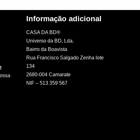
Informação adicional
CASA DA BD®
Universo da BD, Lda.
Bairro da Boavista
Rua Francisco Salgado Zenha lote
134
e
2680-004 Camarate
nossa
NIF – 513 359 567