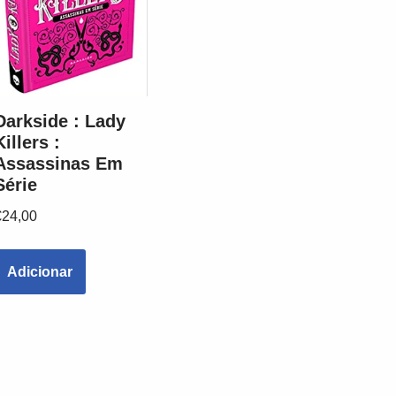
Darkside : Lady
Killers :
Assassinas Em
Série
€
24,00
Adicionar