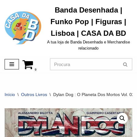
Banda Desenhada |
Avançar
Funko Pop | Figuras |
para
o
Lisboa | CASA DA BD
conteúdo
A tua loja de Banda Desenhada e Merchandise
relacionado
0
Início
\
Outros Livros
\
Dylan Dog : O Planeta Dos Mortos Vol. 02