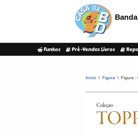
Banda 
Avançar
para
o
conteúdo
Funkos
Pré-Vendas Livros
Repo
Início
\
Figura
\
Figura :