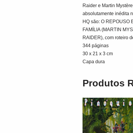
Raider e Martin Mystèr
absolutamente inédita n
HQ são: O REPOUSO ETE
FAMÍLIA (MARTIN MYSTÈ
RAIDER), com roteiro d
344 páginas
30 x 21 x 3 cm
Capa dura
Produtos 