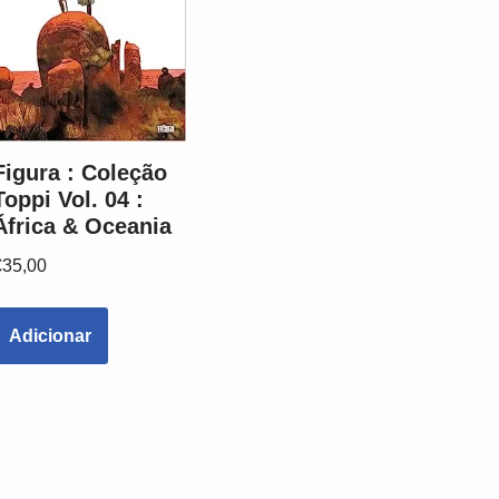
Figura : Coleção
Toppi Vol. 04 :
África & Oceania
€
35,00
Adicionar