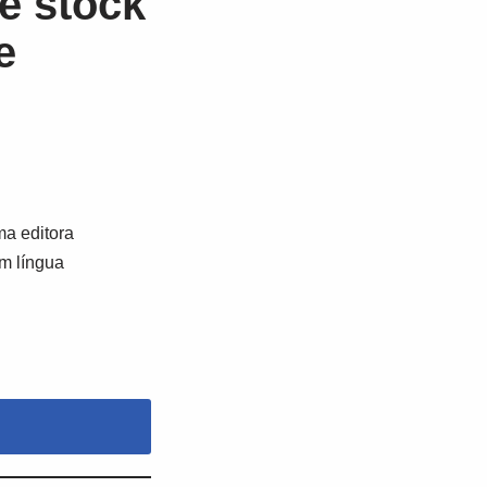
e stock
e
a editora
em língua