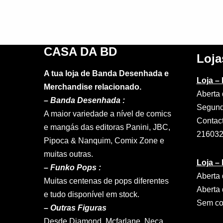
CASA DA BD
Loja
A tua loja de Banda Desenhada e
Loja –
Merchandise relacionado.
Aberta 
–
Banda Desenhada :
Segund
A maior variedade a nível de comics
Contac
e mangás das editoras Panini, JBC,
21603
Pipoca & Nanquim, Comix Zone e
muitas outras.
Loja –
– Funko Pops :
Aberta 
Muitas centenas de pops diferentes
Aberta 
e tudo disponível em stock.
Sem con
– Outras Figuras
Desde Diamond, Mcfarlane, Neca,