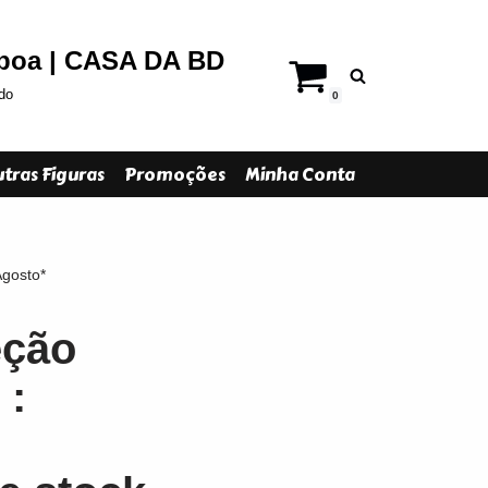
sboa | CASA DA BD
do
0
tras Figuras
Promoções
Minha Conta
Agosto*
eção
 :