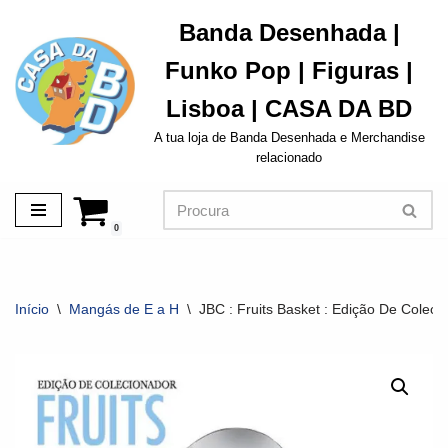
Banda Desenhada |
Avançar
Funko Pop | Figuras |
para
o
Lisboa | CASA DA BD
conteúdo
A tua loja de Banda Desenhada e Merchandise
relacionado
0
Início
\
Mangás de E a H
\
JBC : Fruits Basket : Edição De Colecio