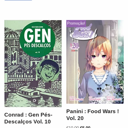
Promoção!
Panini : Food Wars !
Conrad : Gen Pés-
Vol. 20
Descalços Vol. 10
€
10,00
€
5,00