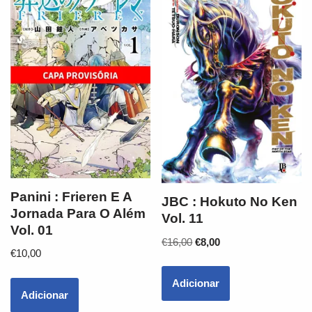
Panini : Frieren E A
JBC : Hokuto No Ken
Jornada Para O Além
Vol. 11
Vol. 01
€
16,00
€
8,00
€
10,00
Adicionar
Adicionar