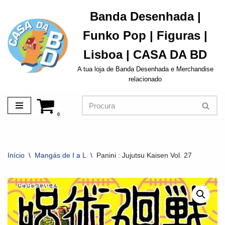
Banda Desenhada |
Avançar
Funko Pop | Figuras |
para
o
Lisboa | CASA DA BD
conteúdo
A tua loja de Banda Desenhada e Merchandise
relacionado
0
Início
\
Mangás de I a L
\
Panini : Jujutsu Kaisen Vol. 27