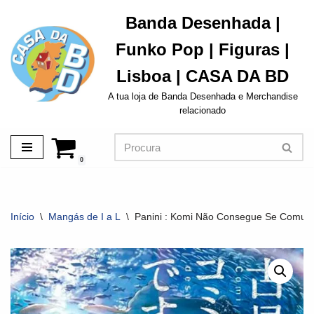
Banda Desenhada |
Avançar
Funko Pop | Figuras |
para
o
Lisboa | CASA DA BD
conteúdo
A tua loja de Banda Desenhada e Merchandise
relacionado
0
Início
\
Mangás de I a L
\
Panini : Komi Não Consegue Se Comunic