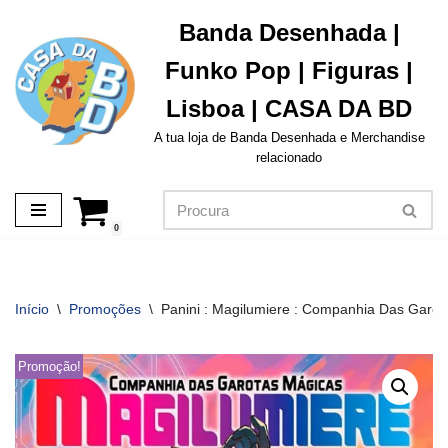
Banda Desenhada |
Avançar
Funko Pop | Figuras |
para
o
Lisboa | CASA DA BD
conteúdo
A tua loja de Banda Desenhada e Merchandise
relacionado
0
Início
\
Promoções
\
Panini : Magilumiere : Companhia Das Garot
Promoção!