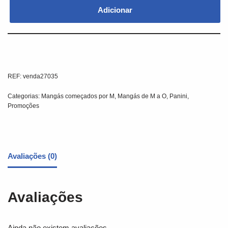
Adicionar
REF:
venda27035
Categorias:
Mangás começados por M
,
Mangás de M a O
,
Panini
,
Promoções
Avaliações (0)
Avaliações
Ainda não existem avaliações.