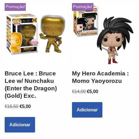
Promoção!
Promoção!
Bruce Lee : Bruce
My Hero Academia :
Lee w/ Nunchaku
Momo Yaoyorozu
(Enter the Dragon)
€
14,00
€
5,00
(Gold) Exc.
€
16,50
€
5,00
Adicionar
Adicionar