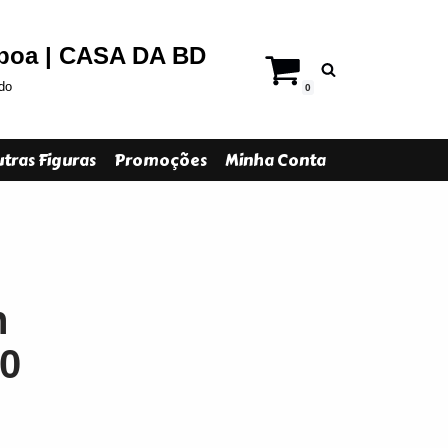
sboa | CASA DA BD
do
0
tras Figuras
Promoções
Minha Conta
n
30