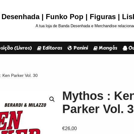
Desenhada | Funko Pop | Figuras | Li
A tua loja de Banda Desenhada e Merchandise relaciona
sição (Livros)
Editoras
Panini
Mangás
Ou
: Ken Parker Vol. 30
Mythos : Ke
Parker Vol. 
€
26,00