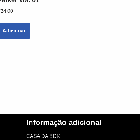
Parker Vol. 01
€
24,00
Adicionar
Informação adicional
CASA DA BD®