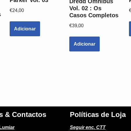
Parker Vol. 03
Dredd Omnibus
Vol. 02 : Os
€
24,00
s
Casos Completos
€
39,00
Adicionar
Adicionar
s & Contactos
Políticas de Loja
 Lumiar
Seguir enc. CTT