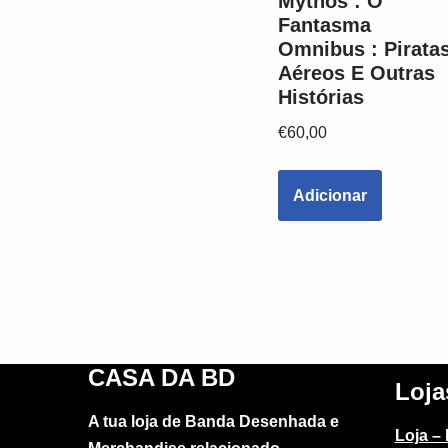
Mythos : O
Fantasma
Omnibus : Pirata
Aéreos E Outras
Histórias
€
60,00
Adicionar
CASA DA BD
Loja
A tua loja de Banda Desenhada e
Loja –