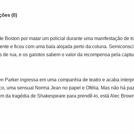
ções (0)
de Boston por matar um policial durante uma manifestação de t
mente e ficou com uma bala alojada perto da coluna. Semiconsci
de rua, e os garotos sabem o valor da recompensa pela capt
en Parker ingressa em uma companhia de teatro e acaba interp
co, uma sensual Norma Jean no papel e Ofélia. Mas não há pa
im da tragédia de Shakespeare para prendê-lo, está Alec Brown