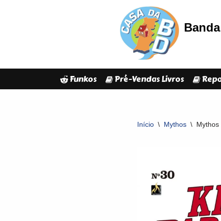
Banda 
Avançar
para
o
conteúdo
Funkos
Pré-Vendas Livros
Repo
Início
\
Mythos
\
Mythos 