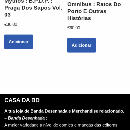
Mythos : B.P.D.P. :
Omnibus : Ratos Do
Praga Dos Sapos Vol.
Porto E Outras
03
Histórias
€
36,00
€
60,00
Adicionar
Adicionar
CASA DA BD
A tua loja de Banda Desenhada e Merchandise relacionado.
–
Banda Desenhada :
A maior variedade a nível de comics e mangás das editoras