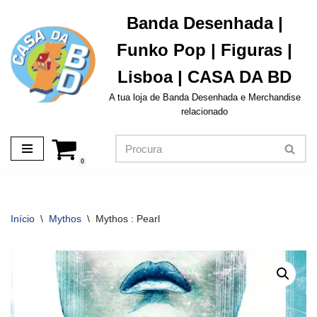
Banda Desenhada |
Avançar
Funko Pop | Figuras |
para
o
Lisboa | CASA DA BD
conteúdo
A tua loja de Banda Desenhada e Merchandise
relacionado
0
Início
\
Mythos
\
Mythos : Pearl