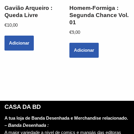
Gavião Arqueiro :
Homem-Formiga :
Queda Livre
Segunda Chance Vol.
01
€
10,00
€
9,00
Adicionar
Adicionar
CASA DA BD
A tua loja de Banda Desenhada e Merchandise relacionado.
–
Banda Desenhada :
A maior variedade a nível de comics e mangás das editoras