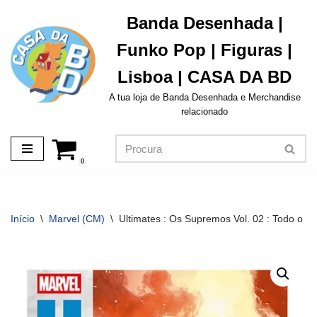
Banda Desenhada |
Avançar
Funko Pop | Figuras |
para
o
Lisboa | CASA DA BD
conteúdo
A tua loja de Banda Desenhada e Merchandise
relacionado
0
Início
\
Marvel (CM)
\
Ultimates : Os Supremos Vol. 02 : Todo o P