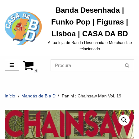
Banda Desenhada |
Avançar
Funko Pop | Figuras |
para
o
Lisboa | CASA DA BD
conteúdo
A tua loja de Banda Desenhada e Merchandise
relacionado
0
Início
\
Mangás de B a D
\
Panini : Chainsaw Man Vol. 19