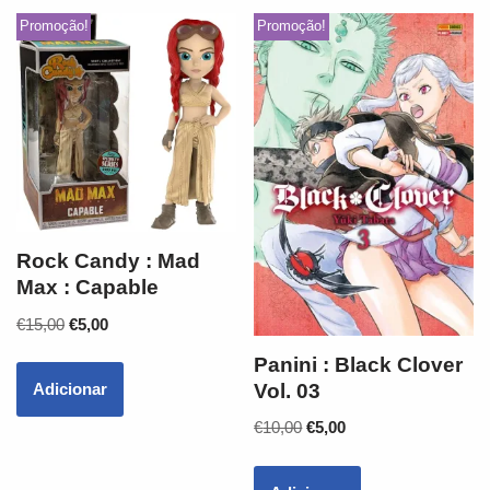
Promoção!
Promoção!
Rock Candy : Mad
Max : Capable
€
15,00
€
5,00
Panini : Black Clover
Vol. 03
Adicionar
€
10,00
€
5,00