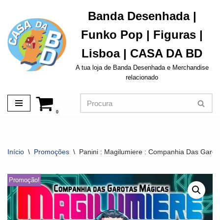
Banda Desenhada |
Avançar
Funko Pop | Figuras |
para
o
Lisboa | CASA DA BD
conteúdo
A tua loja de Banda Desenhada e Merchandise
relacionado
0
Início
\
Promoções
\
Panini : Magilumiere : Companhia Das Garot
Promoção!