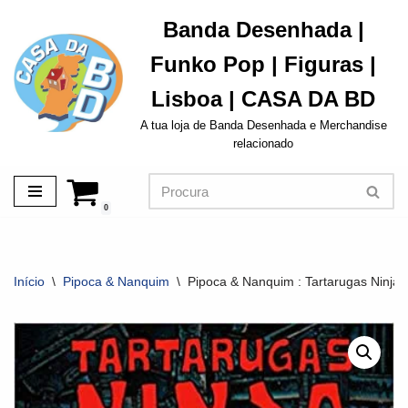
Banda Desenhada |
Avançar
Funko Pop | Figuras |
para
o
Lisboa | CASA DA BD
conteúdo
A tua loja de Banda Desenhada e Merchandise
relacionado
0
Início
\
Pipoca & Nanquim
\
Pipoca & Nanquim : Tartarugas Ninja V