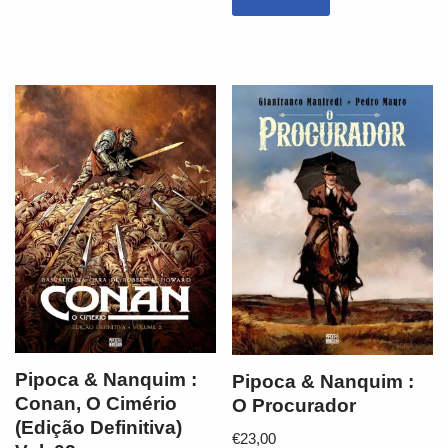
Pipoca & Nanquim :
Pipoca & Nanquim :
Conan, O Cimério
O Procurador
(Edição Definitiva)
€
23,00