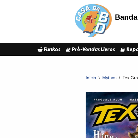
Banda 
Avançar
para
o
conteúdo
Funkos
Pré-Vendas Livros
Repo
Início
\
Mythos
\
Tex Gra