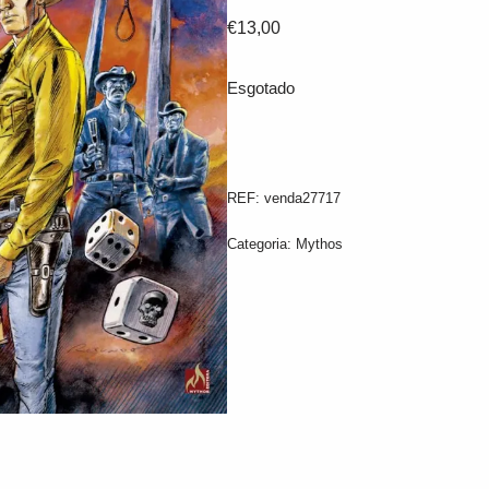
€
13,00
Esgotado
REF:
venda27717
Categoria:
Mythos