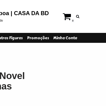
sboa | CASA DA BD
do
0
tras Figuras
Promoções
Minha Conta
 Novel
nas