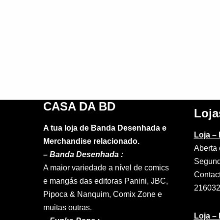
CASA DA BD
Loja
A tua loja de Banda Desenhada e
Loja –
Merchandise relacionado.
Aberta 
–
Banda Desenhada :
Segund
A maior variedade a nível de comics
Contac
e mangás das editoras Panini, JBC,
21603
Pipoca & Nanquim, Comix Zone e
muitas outras.
Loja –